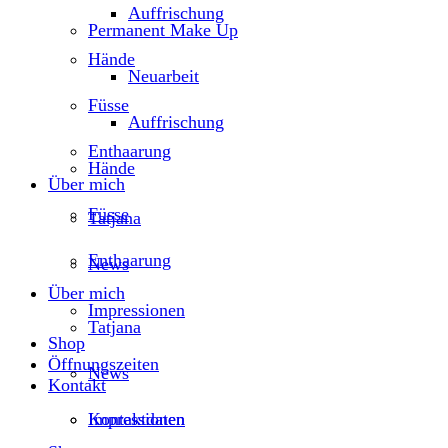
Auffrischung
Permanent Make Up
Hände
Neuarbeit
Füsse
Auffrischung
Enthaarung
Hände
Über mich
Füsse
Tatjana
Enthaarung
News
Über mich
Impressionen
Tatjana
Shop
Öffnungszeiten
News
Kontakt
Kontaktdaten
Impressionen